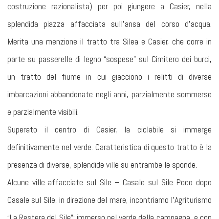
costruzione razionalista) per poi giungere a Casier, nella
splendida piazza affacciata sull’ansa del corso d’acqua.
Merita una menzione il tratto tra Silea e Casier, che corre in
parte su passerelle di legno “sospese” sul Cimitero dei burci,
un tratto del fiume in cui giacciono i relitti di diverse
imbarcazioni abbandonate negli anni, parzialmente sommerse
e parzialmente visibili.
Superato il centro di Casier, la ciclabile si immerge
definitivamente nel verde. Caratteristica di questo tratto è la
presenza di diverse, splendide ville su entrambe le sponde.
Alcune ville affacciate sul Sile – Casale sul Sile Poco dopo
Casale sul Sile, in direzione del mare, incontriamo l’Agriturismo
“La Restera del Sile”: immerso nel verde della campagna, e con